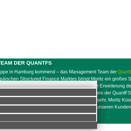
TEAM DER QUANTFS
uppe in Hamburg kommend – das Management Team der
Quan
opäischen Structured Finance Marktes bringt Moritz ein großes
ng mit. Der Fokus von Moritz Küsel wird auf der Erweiterung der
zierungen liegen. Von Seiten des Gesellschafters der QuantFS
sfinanzierer mit zu begleiten. „Wir freuen uns sehr, Moritz K
fen, unsere Wachstumsziele zu erreichen und unseren Kunden w
antFS.