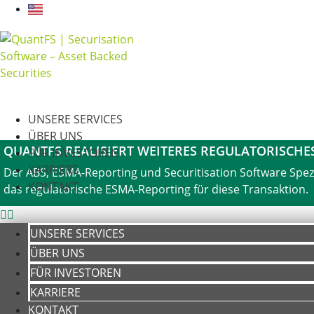
UNSERE SERVICES
ÜBER UNS
QUANTFS REALISIERT WEITERES REGULATORISCHE
FÜR INVESTOREN
KARRIERE
Der ABS, ESMA-Reporting und Securitisation Software Spezi
KONTAKT
das regulatorische ESMA-Reporting für diese Transaktion.
weitere Informationen
UNSERE SERVICES
ÜBER UNS
FÜR INVESTOREN
KARRIERE
KONTAKT